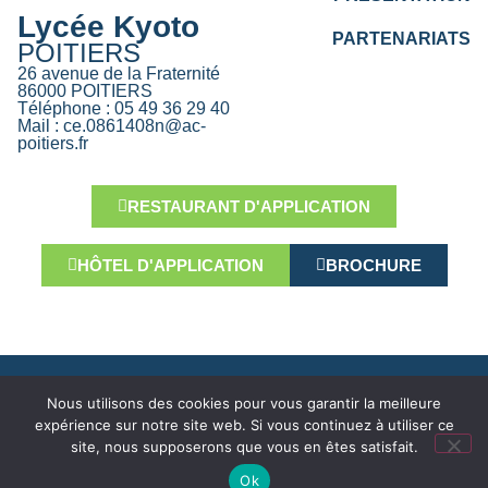
Lycée Kyoto
PARTENARIATS
POITIERS
26 avenue de la Fraternité
86000 POITIERS
Téléphone : 05 49 36 29 40
Mail : ce.0861408n@ac-
poitiers.fr
RESTAURANT D'APPLICATION
HÔTEL D'APPLICATION
BROCHURE
Politique de confidentialité
Mentions légales
Contact
Nous utilisons des cookies pour vous garantir la meilleure
expérience sur notre site web. Si vous continuez à utiliser ce
réalisation
Ekole.fr
site, nous supposerons que vous en êtes satisfait.
Engagé pour l’environnement : compensation de l’impact
Ok