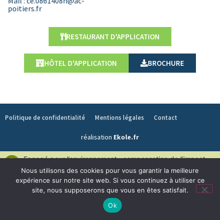
Mail : ce.0861408n@ac-
poitiers.fr
RESTAURANT D'APPLICATION
HÔTEL D'APPLICATION
BROCHURE
Politique de confidentialité
Mentions légales
Contact
réalisation
Ekole.fr
Engagé pour l’environnement : compensation de l’impact
carbone de notre site internet
En savoir +
Nous utilisons des cookies pour vous garantir la meilleure
expérience sur notre site web. Si vous continuez à utiliser ce
site, nous supposerons que vous en êtes satisfait.
Ok