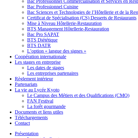
Bac Professionnel Commercialisation et Services en Res
Bac Professionnel Cuisine
Bac Sciences et Technologies de l’Hôtellerie et de la Res
Certificat de Spécialisation (CS) Desserts de Restaurants
Mise à Niveau Hôtellerie-Restauration
BTS Management Hôtellerie-Restauration
Bac Pro SAPAT
BTS Diététique
BTS DATR
L’option « langue des signes »
Coopération internationale
Les stages en entreprise
Les dates de stages
Les entreprises partenaires
Règlement intérieur
Partenariats
La vie au Lycée Kyoto
Le Campus des Métiers et des Qualifications (CMQ)
FAN Festival
La forêt gourmande
Documents et liens utiles
Téléchargements
Contact
Présentation