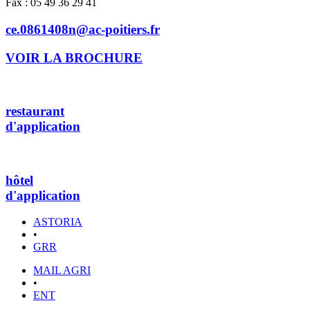
Fax : 05 49 36 29 41
ce.0861408n@ac-poitiers.fr
VOIR LA BROCHURE
restaurant
d'application
hôtel
d'application
ASTORIA
•
GRR
MAIL AGRI
•
ENT