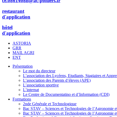
ce.0861408n@ac-poitiers.fr
restaurant
d'application
hôtel
d'application
ASTORIA
GRR
MAIL AGRI
ENT
Présentation
Le mot du directeur​
L’association des Lycéens, Etudiants, Stagiaires et App
L’association des Parents d’éleves (APE)
L’association sportive
L’internat
Le Centre de Documentatino et d’Information (CDI)
Formations
2nde Générale et Technologique
Bac STAV – Sciences et Technologies de l’Agronomie et
Bac STAV – Sciences et Technologies de l’Agronomie et