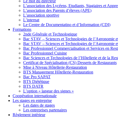
Le mot du directeur​
L’association des Lycéens, Etudiants, Stagiaires et App
L’association des Parents d’éleves (APE)
L’association sportive
L’internat
Le Centre de Documentatino et d’Information (CDI)
Formations
2nde Générale et Technologique
Bac STAV – Sciences et Technologies de l’Agronomie et
Bac STAV – Sciences et Technologies de l’Agronomie et
Bac Professionnel Commercialisation et Services en Res
Bac Professionnel Cuisine
Bac Sciences et Technologies de l’Hôtellerie et de la Res
Certificat de Spécialisation (CS) Desserts de Restaurants
Mise à Niveau Hôtellerie-Restauration
BTS Management Hôtellerie-Restauration
Bac Pro SAPAT
BTS Diététique
BTS DATR
L’option « langue des signes »
Coopération internationale
Les stages en entreprise
Les dates de stages
Les entreprises partenaires
Règlement intérieur