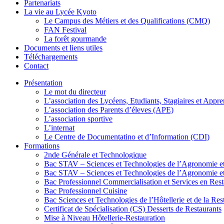
Partenariats
La vie au Lycée Kyoto
Le Campus des Métiers et des Qualifications (CMQ)
FAN Festival
La forêt gourmande
Documents et liens utiles
Téléchargements
Contact
Présentation
Le mot du directeur​
L’association des Lycéens, Etudiants, Stagiaires et App
L’association des Parents d’éleves (APE)
L’association sportive
L’internat
Le Centre de Documentatino et d’Information (CDI)
Formations
2nde Générale et Technologique
Bac STAV – Sciences et Technologies de l’Agronomie et
Bac STAV – Sciences et Technologies de l’Agronomie et
Bac Professionnel Commercialisation et Services en Res
Bac Professionnel Cuisine
Bac Sciences et Technologies de l’Hôtellerie et de la Res
Certificat de Spécialisation (CS) Desserts de Restaurants
Mise à Niveau Hôtellerie-Restauration