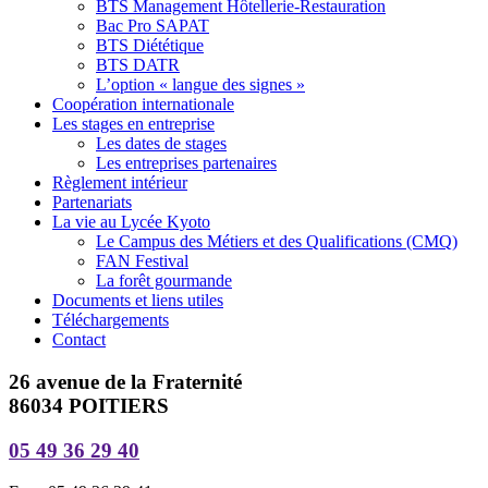
BTS Management Hôtellerie-Restauration
Bac Pro SAPAT
BTS Diététique
BTS DATR
L’option « langue des signes »
Coopération internationale
Les stages en entreprise
Les dates de stages
Les entreprises partenaires
Règlement intérieur
Partenariats
La vie au Lycée Kyoto
Le Campus des Métiers et des Qualifications (CMQ)
FAN Festival
La forêt gourmande
Documents et liens utiles
Téléchargements
Contact
26 avenue de la Fraternité
86034 POITIERS
05 49 36 29 40