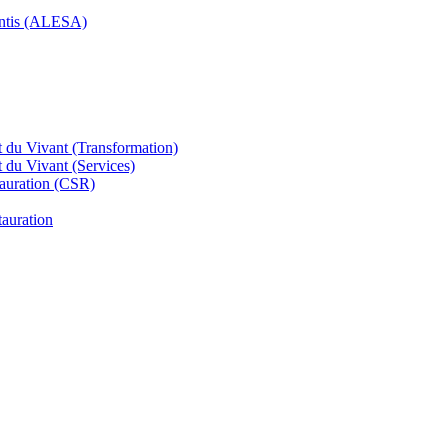
rentis (ALESA)
 du Vivant (Transformation)
 du Vivant (Services)
tauration (CSR)
tauration