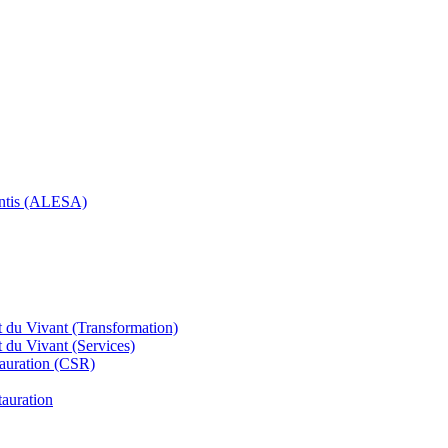
rentis (ALESA)
 du Vivant (Transformation)
 du Vivant (Services)
tauration (CSR)
tauration