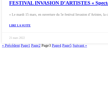
FESTIVAL INVASION D’ARTISTES « Spectac
« Le mardi 15 mars, en ouverture du 5e festival Invasion d’Artistes, la 
LIRE LA SUITE
21 mars 2022
« Précédent
Page
1
Page
2
Page
3
Page
4
Page
5
Suivant »