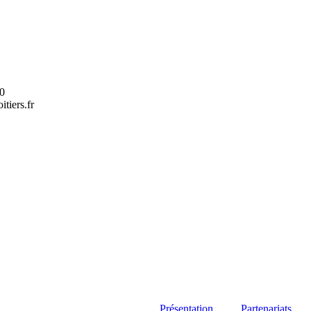
40
tiers.fr
Présentation
Partenariats